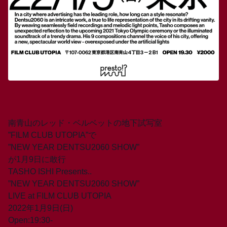
南青山のレッド・ベルベットの地下試写室
”FILM CLUB UTOPIA”で
”NEW YEAR DENTSU2060 SHOW”
が1月9日に敢行
TASHO ISHI Presents..
”NEW YEAR DENTSU2060 SHOW”
LIVE at FILM CLUB UTOPIA
2022年1月9日(日)
Open:19:30-